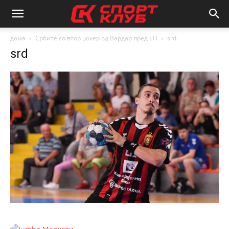
дома
Србите со втор џокер од Вардар пред ЕП
srd
srd