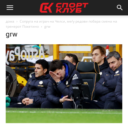
дома
Сопруга на играч на Челси, меѓу редови побара смена на
тренерот Покетино
grw
grw