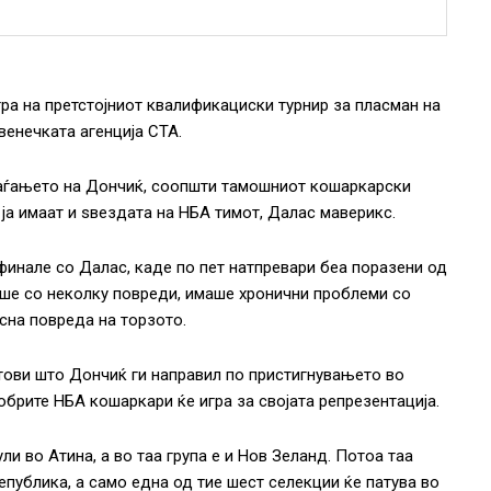
ра на претстојниот квалификациски турнир за пласман на
венечката агенција СТА.
оаѓањето на Дончиќ, соопшти тамошниот кошаркарски
 ја имаат и ѕвездата на НБА тимот, Далас маверикс.
инале со Далас, каде по пет натпревари беа поразени од
раше со неколку повреди, имаше хронични проблеми со
есна повреда на торзото.
стови што Дончиќ ги направил по пристигнувањето во
обрите НБА кошаркари ќе игра за својата репрезентација.
ули во Атина, а во таа група е и Нов Зеланд. Потоа таа
епублика, а само една од тие шест селекции ќе патува во