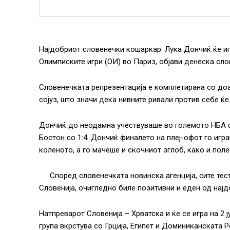
Нaјдобриот словенечки кошаркар. Лука Дончиќ ќе иг
Олимписките игри (ОИ) во Париз, објави денеска сло
Словенечката репрезентација е комплетирана со д
сојуз, што значи дека нивните ривали против себе ќе
Дончиќ до неодамна учествуваше во големото НБА ф
Бостон со 1:4. Дончиќ финалето на плеј-офот го иг
коленото, а го мачеше и скочниот зглоб, како и пол
Според словенечката новинска агенција, сите те
Словенија, очигледно биле позитивни и еден од најд
Натпреварот Словенија – Хрватска и ќе се игра на 2 ј
група вкрстува со Грција, Египет и Доминиканската Р