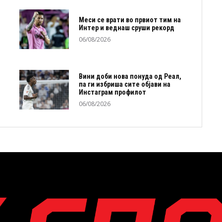
Меси се врати во првиот тим на
Интер и веднаш сруши рекорд
06/08/2026
Вини доби нова понуда од Реал,
па ги избриша сите објави на
Инстаграм профилот
06/08/2026