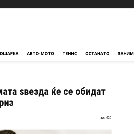
КОШАРКА
АВТО-МОТО
ТЕНИС
ОСТАНАТО
ЗАНИМ
мата ѕвезда ќе се обидат
риз
620