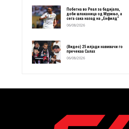
Побегна во Реал за бадијала,
доби шлаканица од Мурињо, а
сега сака назад на „Енфилд“
06/08/2026
(Видео) 25 илјади навивачи го
пречекаа Салах
06/08/2026