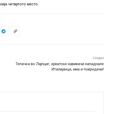
оија четвртото место.
Следно
Тепачка во Лајпциг, хрватски навивачи нападнале
Италијанци, има и повредени!