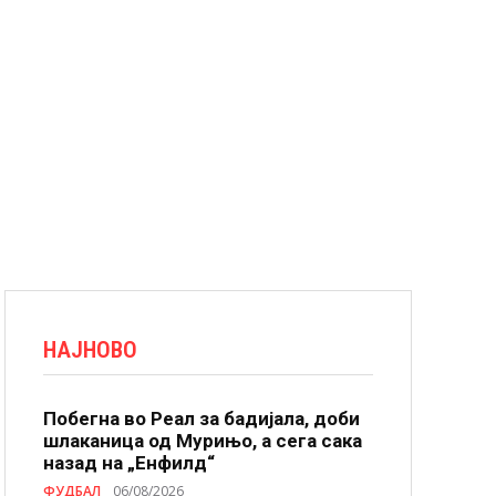
НАЈНОВО
Побегна во Реал за бадијала, доби
шлаканица од Мурињо, а сега сака
назад на „Енфилд“
ФУДБАЛ
06/08/2026