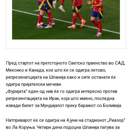
Пред стартот на претстојното Светско првенство во САД,
Мексико и Канада, кое што ќе се одигра летово,
репрезенатцијата на Шпанија како и сите останати ќе
одигра пријателски мечеви.
„Фуријата“ еден од нив ќе го одигра интересно против
репрезентацијата на Ирак, која што имено, последна
извади билет за Мундијалот преку баражот со Боливија.
Натпреварот ќе се одигра на 4 јуни на стадионот „Риазор“
во Ла Коруња. Четири дена подоцна Шпанија патува за