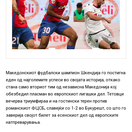
Македонскиот фудбалски шампион Шкендија го постигна
еден од најголемите успеси во својата историја, откако
стана само вториот тим од независна Македонија кој
обезбедил пласман во европскиот лигашки дел. Тетовци
вечерва триумфираа и на гостински терен против
романскиот ФЦСБ, славејќи со 1-2 во Букурешт, со што го
заверија својот билет за есенскиот дел од европските
натпреварувања.