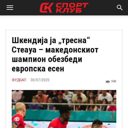
Шкендија ја „тресна“
Стеауа – македонскиот
шампион обезбеди
европска есен
30/07/2025
ФУДБАЛ
368