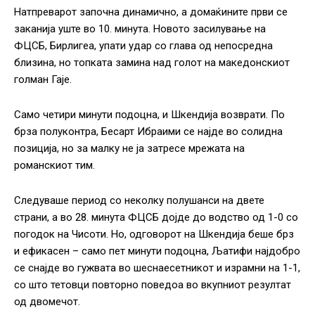
Натпреварот започна динамично, а домаќините први се
заканија уште во 10. минута. Новото засилување на
ФЦСБ, Бирлигеа, упати удар со глава од непосредна
близина, но топката замина над голот на македонскиот
голман Гаје.
Само четири минути подоцна, и Шкендија возврати. По
брза полуконтра, Бесарт Ибраими се најде во солидна
позиција, но за малку не ја затресе мрежата на
романскиот тим.
Следуваше период со неколку полушанси на двете
страни, а во 28. минута ФЦСБ дојде до водство од 1-0 со
погодок на Чисоти. Но, одговорот на Шкендија беше брз
и ефикасен – само пет минути подоцна, Љатифи најдобро
се снајде во гужвата во шеснаесетникот и израмни на 1-1,
со што тетовци повторно поведоа во вкупниот резултат
од двомечот.