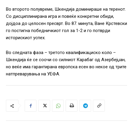
Во второто полувреме, Шкендија доминираше на теренот.
Со дисциплинирана игра и повеќе конкретни обиди,
дојдоа до целосен пресврт. Во 87. минута, Ване Крстевски
го постигна победничкиот гол за 1-2 и го потврди
историскиот успех.
Во следната фаза – третото квалификациско коло –
Шкендија ќе се соочи со силниот Карабаг од Азербејџан,
но веќе има гарантирана европска есен во некое од трите
натпреварувања на УЕФА.