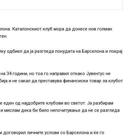
лона. Каталонскиот клуб мора да донесе нов голман
ген.
у одбиел да ја разгледа понудата на Барселона и покрај
на 34 години, но тоа го направил откако Јувентус не
ија и не сакал да преставува финансиски товар за клубот
 е еден од најдобрите клубови во светот. Ја разбирам
н и мислам дека би било непочитување да не се разгледа
и договорил личните услови со Барселона и ќе го