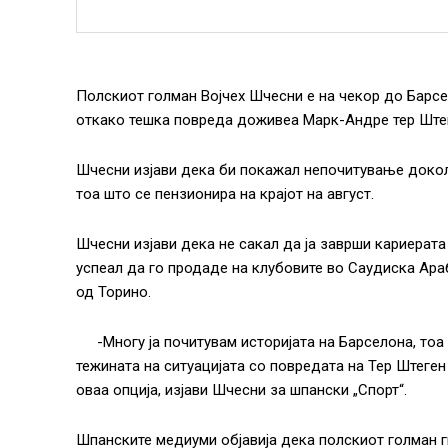
Полскиот голман Војчех Шчесни e на чекор до Барсе
откако тешка повреда доживеа Марк-Андре тер Ште
Шчесни изјави дека би покажал непочитување доколк
тоа што се пензионира на крајот на август.
Шчесни изјави дека не сакал да ја заврши кариерата 
успеал да го продаде на клубовите во Саудиска Араб
од Торино.
-Многу ја почитувам историјата на Барселона, тоа
тежината на ситуацијата со повредата на Тер Штеге
оваа опција, изјави Шчесни за шпански „Спорт“.
Шпанските медиуми објавија дека полскиот голман г