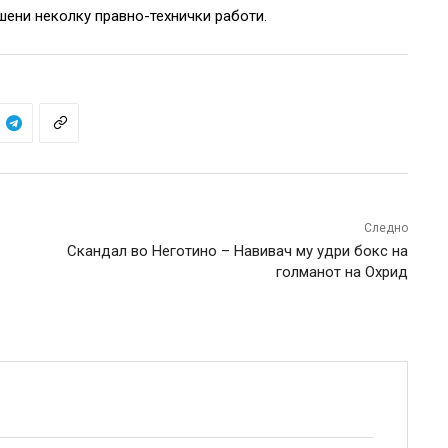
шени неколку правно-технички работи.
Следно
Скандал во Неготино – Навивач му удри бокс на
голманот на Охрид