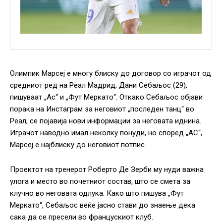
Олимпик Марсеј е многу блиску до договор со играчот од
средниот ред на Реал Мадрид, Дани Себаљос (29),
пишуваат „Ас“ и „Фут Меркато“. Откако Себаљос објави
порака на Инстаграм за неговиот „последен танц“ во
Реал, се појавија нови информации за неговата иднина.
Играчот наводно имал неколку понуди, но според „АС“,
Марсеј е најблиску до неговиот потпис.
Проектот на тренерот Роберто Де Зерби му нуди важна
улога и место во почетниот состав, што се смета за
клучно во неговата одлука. Како што пишува „Фут
Меркато“, Себаљос веќе јасно стави до знаење дека
сака да се пресели во францускиот клуб.