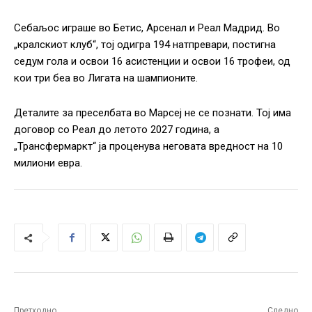
Себаљос играше во Бетис, Арсенал и Реал Мадрид. Во
„кралскиот клуб“, тој одигра 194 натпревари, постигна
седум гола и освои 16 асистенции и освои 16 трофеи, од
кои три беа во Лигата на шампионите.
Деталите за преселбата во Марсеј не се познати. Тој има
договор со Реал до летото 2027 година, а
„Трансфермаркт“ ја проценува неговата вредност на 10
милиони евра.
Претходно
Следно