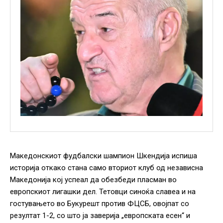
Македонскиот фудбалски шампион Шкендија испиша
историја откако стана само вториот клуб од независна
Македонија кој успеал да обезбеди пласман во
европскиот лигашки дел. Тетовци синоќа славеа и на
гостувањето во Букурешт против ФЦСБ, овојпат со
резултат 1-2, со што ја заверија „европската есен“ и