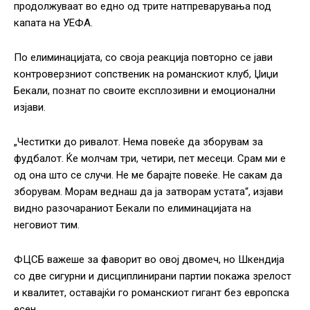
продолжуваат во едно од трите натпреварувања под
капата на УЕФА.
По елиминацијата, со своја реакција повторно се јави
контроверзниот сопственик на романскиот клуб, Џиџи
Бекали, познат по своите експлозивни и емоционални
изјави.
„Честитки до ривалот. Нема повеќе да зборувам за
фудбалот. Ќе молчам три, четири, пет месеци. Срам ми е
од она што се случи. Не ме барајте повеќе. Не сакам да
зборувам. Морам веднаш да ја затворам устата“, изјави
видно разочараниот Бекали по елиминацијата на
неговиот тим.
ФЦСБ важеше за фаворит во овој двомеч, но Шкендија
со две сигурни и дисциплинирани партии покажа зрелост
и квалитет, оставајќи го романскиот гигант без европска
есен.