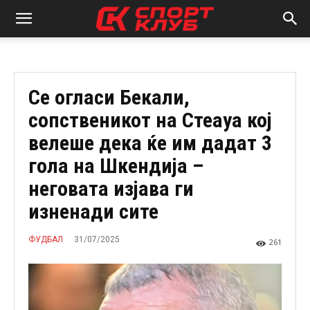
Се огласи Бекали,
сопственикот на Стеауа кој
велеше дека ќе им дадат 3
гола на Шкендија –
неговата изјава ги
изненади сите
31/07/2025
ФУДБАЛ
261