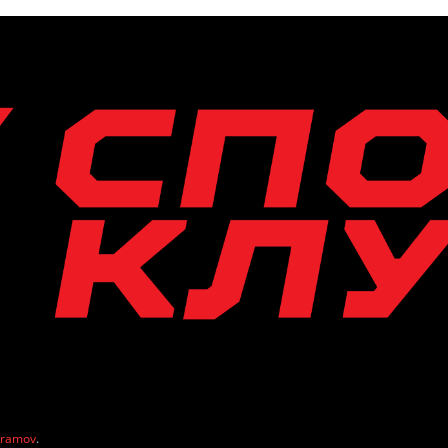
vramov
.