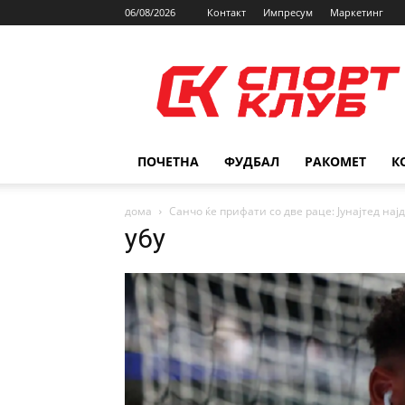
06/08/2026
Контакт
Импресум
Маркетинг
SPORTCLUB.mk
ПОЧЕТНА
ФУДБАЛ
РАКОМЕТ
К
дома
Санчо ќе прифати со две раце: Јунајтед на
y6y