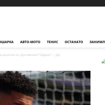
ОШАРКА
АВТО-МОТО
ТЕНИС
ОСТАНАТО
ЗАНИМЛ
јде решение за „бунтовникот“ Џејдон?
y6y