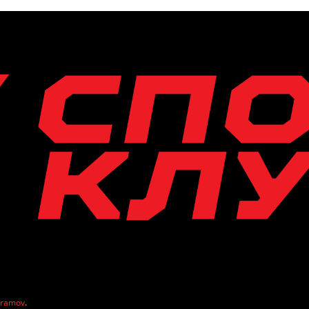
vramov
.