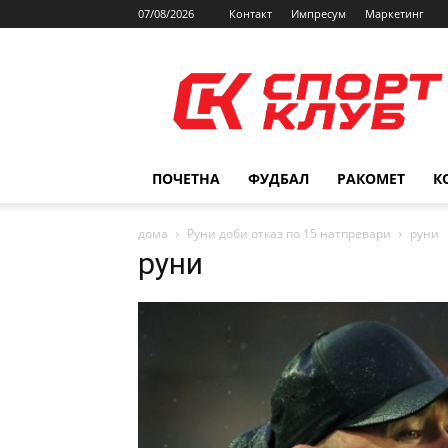
07/08/2026
Контакт
Импресум
Маркетинг
SPORTCLUB.mk
ПОЧЕТНА
ФУДБАЛ
РАКОМЕТ
К
дома
Руни доби отказ по 15 натпревари
руни
руни