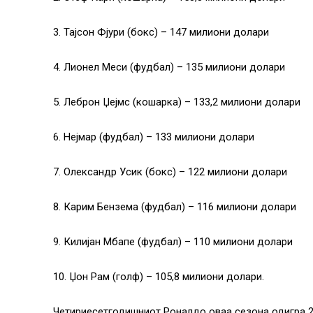
3. Тајсон Фјури (бокс) – 147 милиони долари
4. Лионел Меси (фудбал) – 135 милиони долари
5. Леброн Џејмс (кошарка) – 133,2 милиони долари
6. Нејмар (фудбал) – 133 милиони долари
7. Олександр Усик (бокс) – 122 милиони долари
8. Карим Бензема (фудбал) – 116 милиони долари
9. Килијан Мбапе (фудбал) – 110 милиони долари
10. Џон Рам (голф) – 105,8 милиони долари.
Четириесетгодишниот Роналдо оваа сезона одигра 26