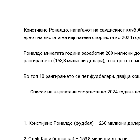
Кристијано Роналдо, напаѓачот на саудискиот клуб А
врвот на листата на најплатени спортисти во 2024 год
Роналдо минатата година заработил 260 милиони до
рангирањето (153,8 милиони долари), а на третото ме
Во топ 10 рангирањето се пет фудбалери, двајца кош
Список на најплатени спортисти во 2024 година в
1. Кристијано Роналдо (фудбал) – 260 милиони дола
2. Стеф Кари (кошарка) – 153,8 милиони долари