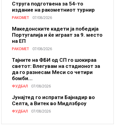
Струга подготвена за 54-то
издание на ракометниот турнир
РАКОМЕТ
07/08/2026
Македонските кадети ја победија
Португалија и ќе играат за 9. место
на ЕП
РАКОМЕТ
07/08/2026
Тајните на ФБИ од СП го шокираа
светот: Влегувам на стадионот за
да го разнесам Меси со четири
бомби...
ФУДБАЛ
07/08/2026
Јунајтед го испрати Бајнадир во
Селта, а Витек во Мидлзброу
ФУДБАЛ
07/08/2026