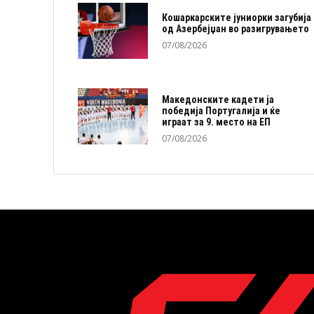
Кошаркарските јуниорки загубија
од Азербејџан во разигрувањето
07/08/2026
Македонските кадети ја
победија Португалија и ќе
играат за 9. место на ЕП
07/08/2026