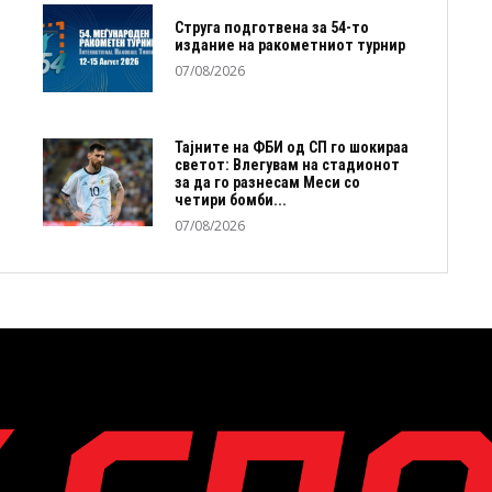
Струга подготвена за 54-то
издание на ракометниот турнир
07/08/2026
Тајните на ФБИ од СП го шокираа
светот: Влегувам на стадионот
за да го разнесам Меси со
четири бомби...
07/08/2026