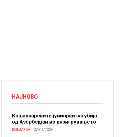
НАЈНОВО
Кошаркарските јуниорки загубија
од Азербејџан во разигрувањето
КОШАРКА
07/08/2026