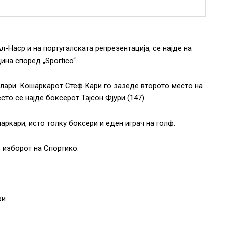
л-Наср и на португалската репрезентација, се најде на
ина според „Sportico“.
лари. Кошаркарот Стеф Кари го зазеде второто место на
сто се најде боксерот Тајсон Фјури (147).
аркари, исто толку боксери и еден играч на голф.
о изборот на Спортико:
ри