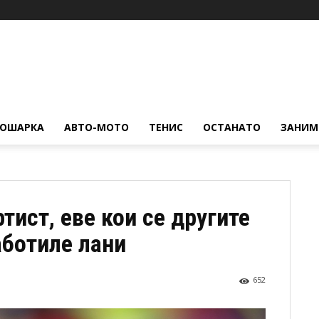
КОШАРКА
АВТО-МОТО
ТЕНИС
ОСТАНАТО
ЗАНИМ
тист, еве кои се другите
аботиле лани
652