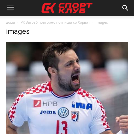
дома
РК Загреб повторно потпиша со Хорват
images
images