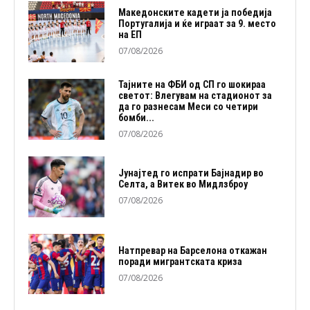
Македонските кадети ја победија
Португалија и ќе играат за 9. место
на ЕП
07/08/2026
Тајните на ФБИ од СП го шокираа
светот: Влегувам на стадионот за
да го разнесам Меси со четири
бомби...
07/08/2026
Јунајтед го испрати Бајнадир во
Селта, а Витек во Мидлзброу
07/08/2026
Натпревар на Барселона откажан
поради мигрантската криза
07/08/2026