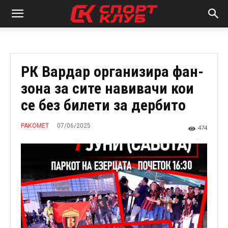
РК Вардар организира фан-
зона за сите навивачи кои
се без билети за дербито
07/06/2025
РАКОМЕТ
474