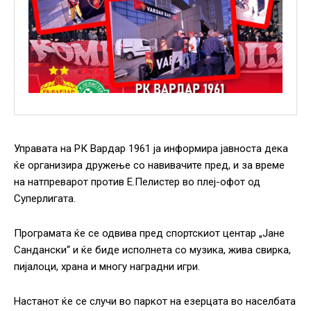
Управата на РК Вардар 1961 ја информира јавноста дека
ќе организира дружење со навивачите пред, и за време
на натпреварот против Е.Пелистер во плеј-офот од
Суперлигата.
Програмата ќе се одвива пред спортскиот центар „Јане
Сандански“ и ќе биде исполнета со музика, жива свирка,
пијалоци, храна и многу наградни игри.
Настанот ќе се случи во паркот на езерцата во населбата