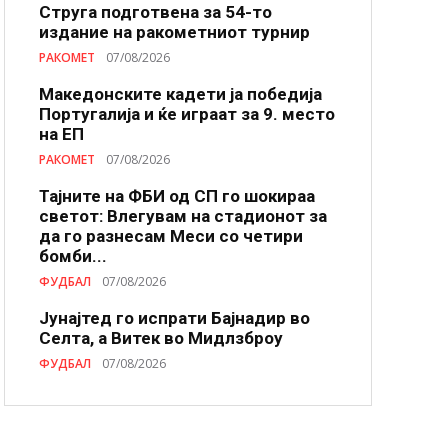
Струга подготвена за 54-то
издание на ракометниот турнир
РАКОМЕТ
07/08/2026
Македонските кадети ја победија
Португалија и ќе играат за 9. место
на ЕП
РАКОМЕТ
07/08/2026
Тајните на ФБИ од СП го шокираа
светот: Влегувам на стадионот за
да го разнесам Меси со четири
бомби...
ФУДБАЛ
07/08/2026
Јунајтед го испрати Бајнадир во
Селта, а Витек во Мидлзброу
ФУДБАЛ
07/08/2026