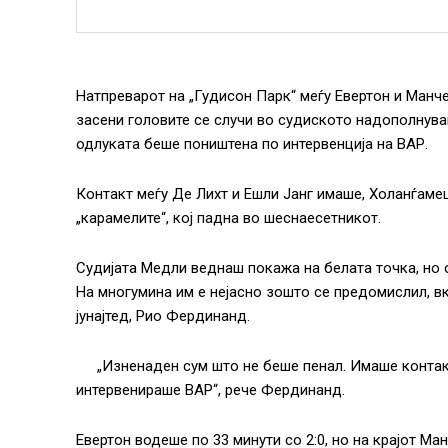
Натпреварот на „Гудисон Парк“ меѓу Евертон и Манчес
засени головите се случи во судиското надополнува
одлуката беше поништена по интервенција на ВАР.
Контакт меѓу Де Лихт и Ешли Јанг имаше, Холанѓамец
„карамелите“, кој падна во шеснаесетникот.
Судијата Медли веднаш покажа на белата точка, но о
На многумина им е нејасно зошто се предомислил, в
јунајтед, Рио Фердинанд.
„Изненаден сум што не беше пенал. Имаше контак
интервенираше ВАР“, рече Фердинанд.
Евертон водеше по 33 минути со 2:0, но на крајот Ман