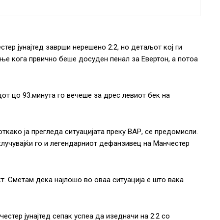
тер јунајтед заврши нерешено 2:2, но детаљот кој ги
ње кога првично беше досуден пенал за Евертон, а потоа
от цо 93.минута го вечеше за дрес левиот бек на
ткако ја прегледа ситуацијата преку ВАР, се предомисли.
клучувајќи го и легендарниот дефанзивец на Манчестер
т. Сметам дека најлошо во оваа ситуација е што вака
честер јунајтед сепак успеа да изедначи на 2:2 со