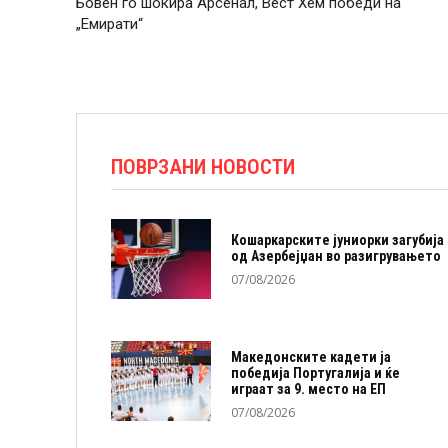
Бовен го шокира Арсенал, Вест Хем победи на
„Емирати“
ПОВРЗАНИ НОВОСТИ
Кошаркарските јуниорки загубија
од Азербејџан во разигрувањето
07/08/2026
Македонските кадети ја
победија Португалија и ќе
играат за 9. место на ЕП
07/08/2026