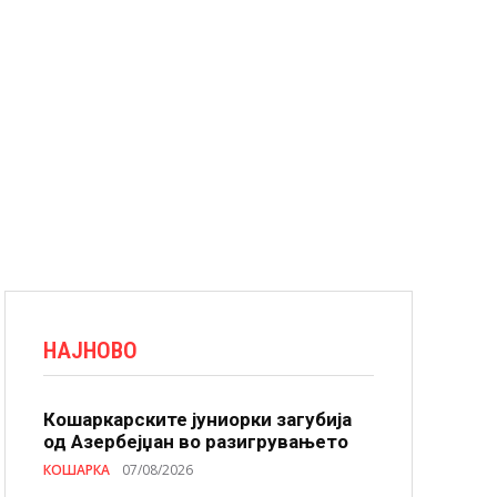
НАЈНОВО
Кошаркарските јуниорки загубија
од Азербејџан во разигрувањето
КОШАРКА
07/08/2026