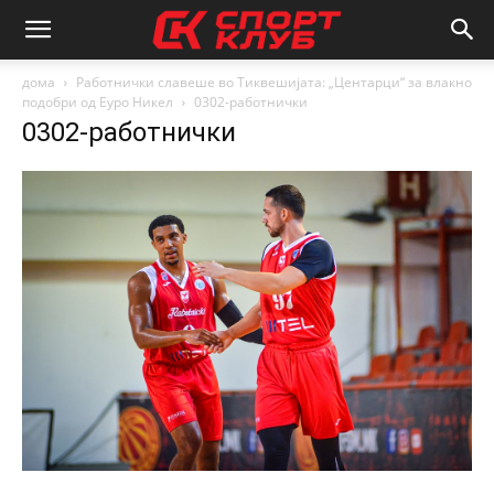
дома
Работнички славеше во Тиквешијата: „Центарци“ за влакно
подобри од Еуро Никел
0302-работнички
0302-работнички