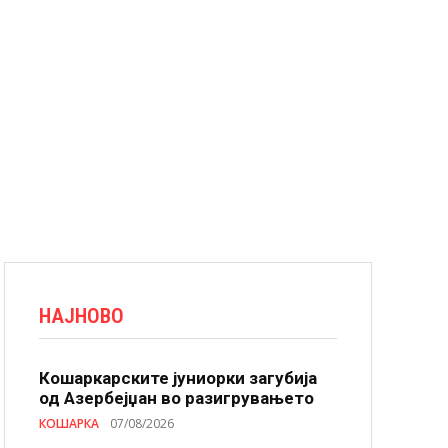
НАЈНОВО
Кошаркарските јуниорки загубија
од Азербејџан во разигрувањето
КОШАРКА
07/08/2026