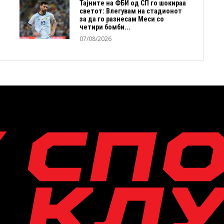
Тајните на ФБИ од СП го шокираа
светот: Влегувам на стадионот
за да го разнесам Меси со
четири бомби...
07/08/2026