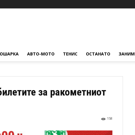
КОШАРКА
АВТО-МОТО
ТЕНИС
ОСТАНАТО
ЗАНИМ
илетите за ракометниот
158