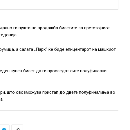
ално ги пушти во продажба билетите за претстојниот
кедонија.
умица, а салата „Парк“ ќе биде епицентарот на машкиот
еден купен билет да ги проследат сите полуфинални
нари, што овозможува пристап до двете полуфиналиња во
а.