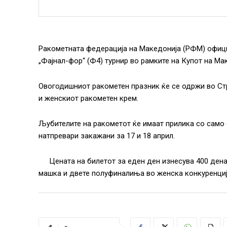
Ракометната федерација на Македонија (РФМ) официј
„Фајнал-фор“ (Ф4) турнир во рамките на Купот на Ма
Овогодишниот ракометен празник ќе се одржи во Стр
и женскиот ракометен крем.
Љубителите на ракометот ќе имаат прилика со само 
натпревари закажани за 17 и 18 април.
Цената на билетот за еден ден изнесува 400 де
машка и двете полуфиналиња во женска конкуренциј