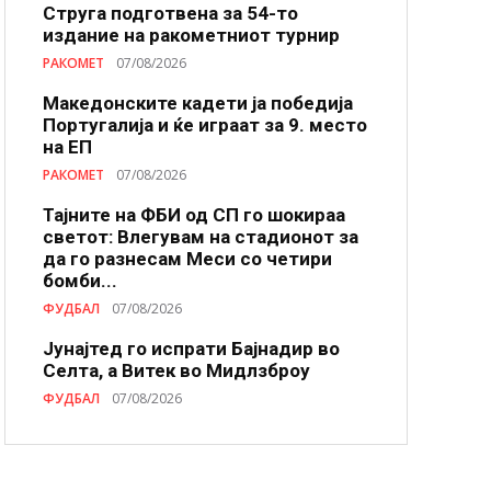
Струга подготвена за 54-то
издание на ракометниот турнир
РАКОМЕТ
07/08/2026
Македонските кадети ја победија
Португалија и ќе играат за 9. место
на ЕП
РАКОМЕТ
07/08/2026
Тајните на ФБИ од СП го шокираа
светот: Влегувам на стадионот за
да го разнесам Меси со четири
бомби...
ФУДБАЛ
07/08/2026
Јунајтед го испрати Бајнадир во
Селта, а Витек во Мидлзброу
ФУДБАЛ
07/08/2026