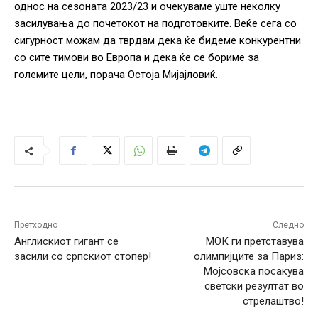
однос на сезоната 2023/23 и очекуваме уште неколку
засилувања до почетокот на подготовките. Веќе сега со
сигурност можам да тврдам дека ќе бидеме конкурентни
со сите тимови во Европа и дека ќе се бориме за
големите цели, порача Остоја Мијајловиќ.
Претходно
Следно
Англискиот гигант се
МОК ги претставува
засили со српскиот стопер!
олимпијците за Париз:
Мојсовска посакува
светски резултат во
стрелаштво!