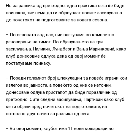
Но за разлика од претходно, една практика сега ќе биде
поинаква, тие нема да ги објавуваат новите засилувања
до почетокот на подготовките за новата сезона.
– По сезоната зад нас, ние влегуваме во комплетно
реновирање на тимот. По објавувањето на три
засилувања, Ниликин, Лундберг и Вања Маринковиќ, како
клуб донесовме одлука дека од овој момент ќе
постапуваме поинаку.
– Поради големиот број шпекулации за повеќе играчи кои
излегоа во јавноста, а повеќето од нив се неточни,
донесовме одлука пристапот да биде поразличен од
претходно. Сите следни засилувања, Партизан како клуб
ќе ги објави пред почетокот на подготовките, на
потполно друг начин за разлика од сега.
– Во овој момент, клубот има 11 нови кошаркари во