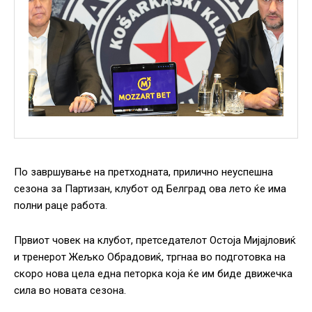
По завршување на претходната, прилично неуспешна
сезона за Партизан, клубот од Белград ова лето ќе има
полни раце работа.
Првиот човек на клубот, претседателот Остоја Мијајловиќ
и тренерот Жељко Обрадовиќ, тргнаа во подготовка на
скоро нова цела една петорка која ќе им биде движечка
сила во новата сезона.