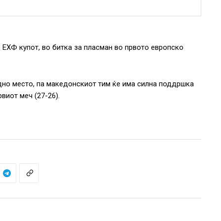
 ЕХФ купот, во битка за пласман во првото европско
дно место, па македонскиот тим ќе има силна поддршка
виот меч (27-26).