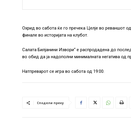
Охрид во сабота ќе го пречека Целје во реваншот од
финале во историјата на клубот.
Салата Билјанини Извори“ е распродадена до после
во обид да ја надополни минималната негатива од пр
Натпреварот се игра во сабота од 19:00.
Сподели преку