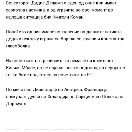
Селекторот Дидие Дешамп е еден од оние кои имаат
сериозна настинка, а од играчите во овој момент во
најлоша ситуација бил Кингсли Коман.
Повеќето од нив имале воспаление на дишните патишта,
додека неколку играчи се бореле со грчеви и константна
главоболка.
На почетокот на тренинзите го немаше ни капитенот
Килиан Мбапе, но се појавил нешто подоцна, па веројатно
тој ќе биде подготвен за почетокот на ЕП.
По мечот во Дизелдорф со Австрија, Франција ја
очекуваат дуели со Холандија во Лајпциг и со Полска во
Дортмунд.