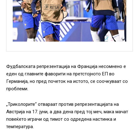
Фудбалската репрезентација на Франција несомнено е
еден од главните фаворити на претстојното ЕП во
Германија, но пред почеток на истото, се соочкуваат со
проблеми.
„Триколорите“ отвараат против репрезентацијата на
Австрија на 17. јуни, а два дена пред тој меч, мака мачат
повеќето играчи од тимот со одредена настинка и
температура.