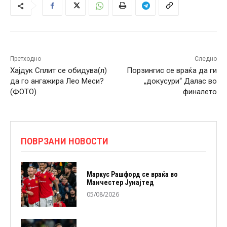
Претходно
Следно
Хајдук Сплит се обидува(л)
Порзингис се враќа да ги
да го ангажира Лео Меси?
„докусури“ Далас во
(ФОТО)
финалето
ПОВРЗАНИ НОВОСТИ
Маркус Рашфорд се враќа во
Манчестер Јунајтед
05/08/2026