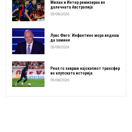
Милан и Интер ремизираа во
далечната Австралија
05/08/2026
Луис Фиго: Инфантино мора веднаш
да замине
05/08/2026
Реал го заврши најскапиот трансфер
во клупската историја
05/08/2026