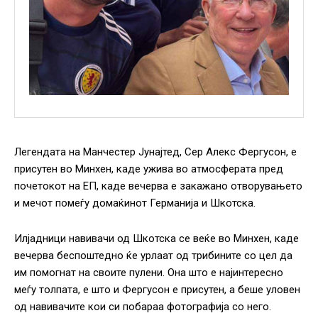
Легендата на Манчестер Јунајтед, Сер Алекс Фергусон, е
присутен во Минхен, каде ужива во атмосферата пред
почетокот на ЕП, каде вечерва е закажано отворувањето
и мечот помеѓу домаќинот Германија и Шкотска.
Илјадници навивачи од Шкотска се веќе во Минхен, каде
вечерва беспоштедно ќе урлаат од трибините со цел да
им помогнат на своите пулени. Она што е најинтересно
меѓу толпата, е што и Фергусон е присутен, а беше уловен
од навивачите кои си побараа фотографија со него.