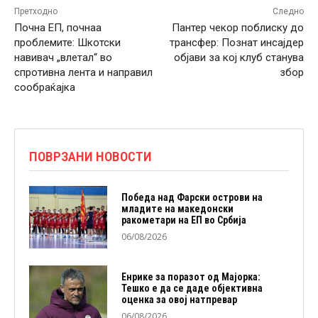
Претходно
Следно
Почна ЕП, почнаа
Пантер чекор поблиску до
проблемите: Шкотски
трансфер: Познат инсајдер
навивач „влетал“ во
објави за кој клуб станува
спротивна лента и направил
збор
сообраќајка
ПОВРЗАНИ НОВОСТИ
Победа над Фарски острови на
младите на македонски
ракометари на ЕП во Србија
06/08/2026
Енрике за поразот од Мајорка:
Тешко е да се даде објективна
оценка за овој натпревар
06/08/2026