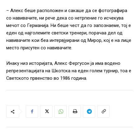
– Алекс беше расположен и сакаше да се фотографира
со навивачите, ни рече дека со нетрпение го исчекува
мечот со Германија. Ни беше чест да го запознаеме, тој е
еден од најголемите светски тренери, порачаа дел од
навивачите кои беа интервјуирани од Мирор, кој е на лице
место присутен со навивачите.
Инаку низ историјата, Алекс Фергусон ја има водено
репрезентацијата на Шкотска на еден голем турнир, тоа е
Светското првенство во 1986 година.