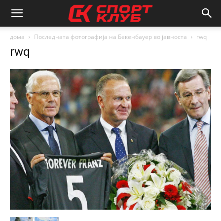
дома
Последната фотографија на Бекенбауер во јавноста
rwq
rwq