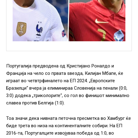
Португалија предводена од Кристијано Роналдо и
Франција на чело со првата ѕвезда, Килијан Мбапе, ќе
играат во четвтрфиналето на ЕП 2024. „Европските
Бразилци“ вчера ја елиминираа Словенија на пенали (0:0,
3:0) додека „триколорите“, со гол во финишот минимално
славеа против Белгија (1:0).
Тоа значи дека нивната петочна пресметка во Хамбург ќе
биде трета во низа на континенталните собири. На ЕП
2016-та, Португалците извојуваа победа од 1:0, во