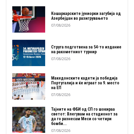
Кошаркарските јуниорки загубија од
Азербејџан во разигрувањето
07/08/2026
Струга подготвена за 54-то издание
на ракометниот турнир
07/08/2026
Македонските кадети ја победија
Португалија и ќе играат за 9. место
на ЕП
07/08/2026
Тајните на ФБИ од СП го шокираа
светот: Влегувам на стадионот за
да го разнесам Меси со четири
бомби...
07/08/2026