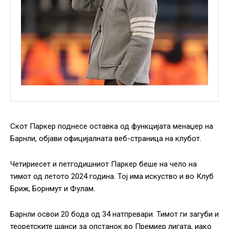
Скот Паркер поднесе оставка од функцијата менаџер на
Барнли, објави официјалната веб-страница на клубот.
Четириесет и петгодишниот Паркер беше на чело на
тимот од летото 2024 година. Тој има искуство и во Клуб
Бриж, Борнмут и Фулам.
Барнли освои 20 бода од 34 натпревари. Тимот ги загуби и
теоретските шанси за опстанок во Премиер лигата, иако