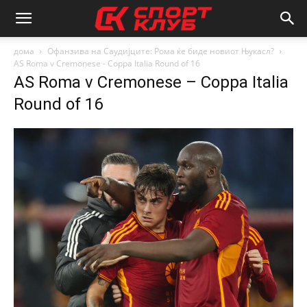
дома
Офанзива на Саудијците: Рома ќе биде новиот Њукасл?
AS Roma v Cremonese - Coppa Italia Round of 16
AS Roma v Cremonese – Coppa Italia
Round of 16