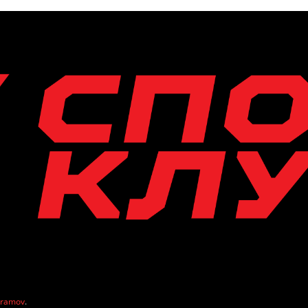
vramov
.