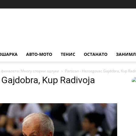
ОШАРКА
АВТО-МОТО
ТЕНИС
ОСТАНАТО
ЗАНИМЛ
 финалето: Многу спорни одлуки
Partizan - Hercegovac Gajdobra, Kup Radi
 Gajdobra, Kup Radivoja