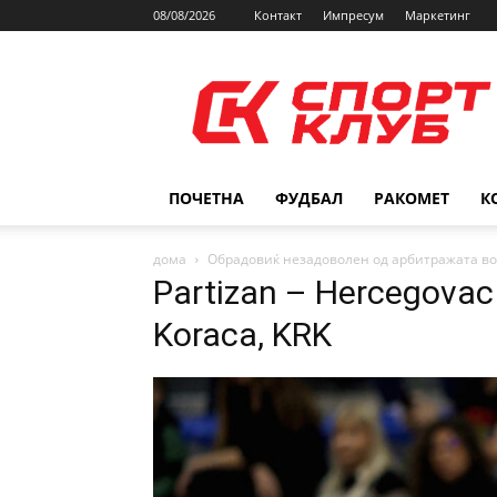
08/08/2026
Контакт
Импресум
Маркетинг
SPORTCLUB.mk
ПОЧЕТНА
ФУДБАЛ
РАКОМЕТ
К
дома
Обрадовиќ незадоволен од арбитражата во
Partizan – Hercegovac
Koraca, KRK