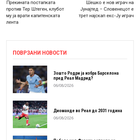
Прекината постапката
Шешко е нов играч на
против Тер Штеген, клубот
Јунајтед – Словенецот е
му ја врати капитенската
трет најскап екс-Ју играч
лента
ПОВРЗАНИ НОВОСТИ
Зошто Родри ја избра Барселона
пред Реал Мадрид?
06/08/2026
Диоманде во Реал до 2031 година
06/08/2026