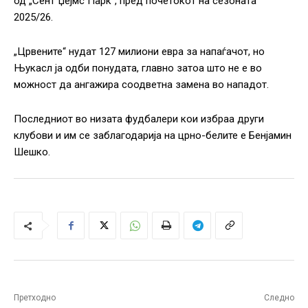
од „Сент Џејмс Парк“, пред почетокот на сезоната
2025/26.
„Црвените“ нудат 127 милиони евра за напаѓачот, но
Њукасл ја одби понудата, главно затоа што не е во
можност да ангажира соодветна замена во нападот.
Последниот во низата фудбалери кои избраа други
клубови и им се заблагодарија на црно-белите е Бенјамин
Шешко.
Претходно
Следно