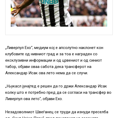
„Ливерпул Ехо“, медиум кој е апсолутно наклонет кон
клубовите од нивниот град и за тоа е награден со
ексклузивни информации и од црвениот и од синиот
табор, објави оваа сабота дека трансферот на
Александар Исак ова лето нема да се случи.
„Њукасл јунајтед е решен да го држи Александар Исак
колку што е потребно пред да се согласи на трансфер во
Ливерпул ова лето“, објави Ехо.
Незадоволниот Швеѓанец се труди да изнуди преселба