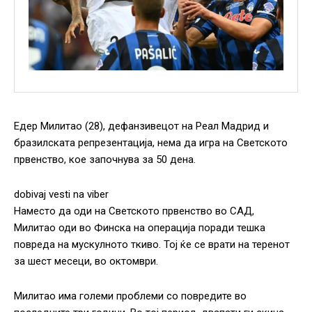
Едер Милитао (28), дефанзивецот на Реал Мадрид и
бразилската репрезентација, нема да игра на Светското
првенство, кое започнува за 50 дена.
dobivaj vesti na viber
Наместо да оди на Светското првенство во САД,
Милитао оди во Финска на операција поради тешка
повреда на мускулното ткиво. Тој ќе се врати на теренот
за шест месеци, во октомври.
Милитао има големи проблеми со повредите во