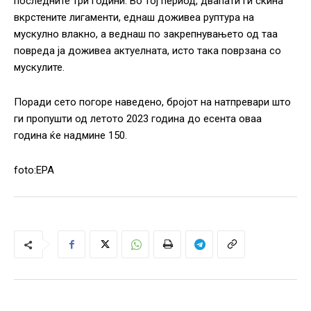
последните три години. Во тој период, двапати ги скина
вкрстените лигаменти, еднаш доживеа руптура на
мускулно влакно, а веднаш по закрепнувањето од таа
повреда ја доживеа актуелната, исто така поврзана со
мускулите.
Поради сето погоре наведено, бројот на натпревари што
ги пропушти од летото 2023 година до есента оваа
година ќе надмине 150.
foto:EPA