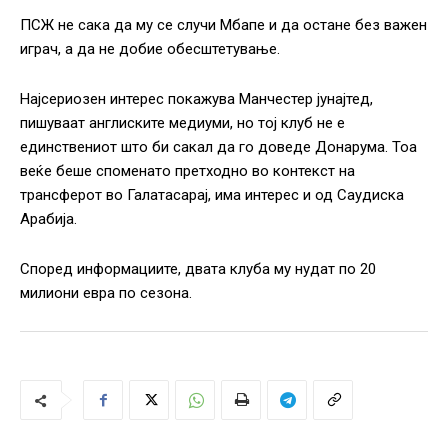
ПСЖ не сака да му се случи Мбапе и да остане без важен
играч, а да не добие обесштетување.
Најсериозен интерес покажува Манчестер јунајтед,
пишуваат англиските медиуми, но тој клуб не е
единствениот што би сакал да го доведе Донарума. Тоа
веќе беше споменато претходно во контекст на
трансферот во Галатасарај, има интерес и од Саудиска
Арабија.
Според информациите, двата клуба му нудат по 20
милиони евра по сезона.