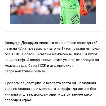
Џанлуиџи Донарума минатата сезона беше совладан 43
пати на 47 натпревари, при што на 17 натпревари не прими
гол. ПСЖ ја освои Лигата на шампионите, Лига 1 и Купот
на Франција. И покрај споменатите успеси, се зборува за
можна разделба на ПСЖ и италијанскиот
репрезентативен голман.
Проблем за „светците“ е неговата плата од 12 милиони
евра по сезона, но и можноста на крајот да остане без
никаква отштета, доколку одлучи да си замине како
слободен играч.