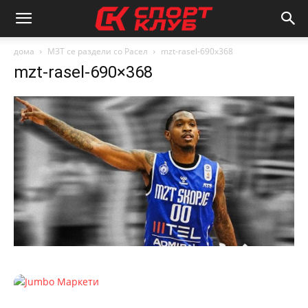
дома
МЗТ се раздели со Расел
mzt-rasel-690x368
mzt-rasel-690×368