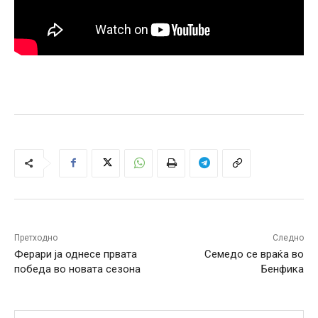
Претходно
Следно
Ферари ја однесе првата
Семедо се враќа во
победа во новата сезона
Бенфика