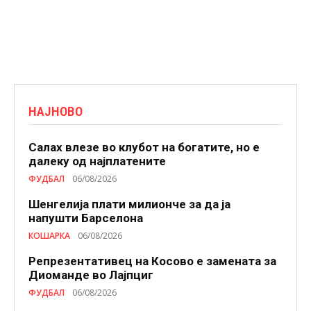
НАЈНОВО
Салах влезе во клубот на богатите, но е
далеку од најплатените
ФУДБАЛ
06/08/2026
Шенгелија плати милионче за да ја
напушти Барселона
КОШАРКА
06/08/2026
Репрезентативец на Косово е замената за
Диоманде во Лајпциг
ФУДБАЛ
06/08/2026