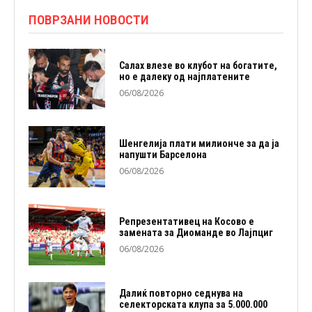
ПОВРЗАНИ НОВОСТИ
Салах влезе во клубот на богатите,
но е далеку од најплатените
06/08/2026
Шенгелија плати милионче за да ја
напушти Барселона
06/08/2026
Репрезентативец на Косово е
замената за Диоманде во Лајпциг
06/08/2026
Далиќ повторно седнува на
селекторската клупа за 5.000.000