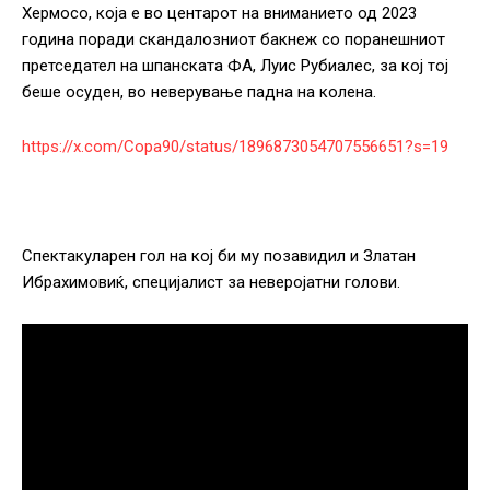
Хермосо, која е во центарот на вниманието од 2023
година поради скандалозниот бакнеж со поранешниот
претседател на шпанската ФА, Луис Рубиалес, за кој тој
беше осуден, во неверување падна на колена.
https://x.com/Copa90/status/1896873054707556651?s=19
Спектакуларен гол на кој би му позавидил и Златан
Ибрахимовиќ, специјалист за неверојатни голови.