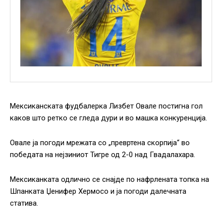
Mексиканската фудбалерка Лизбет Овале постигна гол
каков што ретко се гледа дури и во машка конкуренција.
Овале ја погоди мрежата со „превртена скорпија“ во
победата на нејзиниот Тигре од 2-0 над Гвадалахара.
Мексиканката одлично се снајде по нафрлената топка на
Шпанката Џенифер Хермосо и ја погоди далечната
статива.