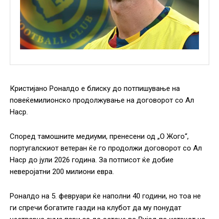
Кристијано Роналдо е блиску до потпишување на
повеќемилионско продолжување на договорот со Ал
Наср.
Според тамошните медиуми, пренесени од „О Жого“,
португалскиот ветеран ќе го продолжи договорот со Ал
Наср до јули 2026 година. За потписот ќе добие
неверојатни 200 милиони евра.
Роналдо на 5. февруари ќе наполни 40 години, но тоа не
ги спречи богатите газди на клубот да му понудат