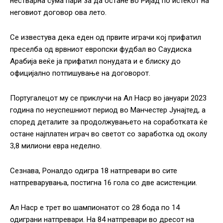
нестварна сума пари за да остане во Ријад по истекот на
неговиот договор ова лето.
Се известува дека еден од првите играчи кој прифатил
преселба од врвниот европски фудбал во Саудиска
Арабија веќе ја прифатил понудата и е блиску до
официјално потпишување на договорот.
Португалецот му се приклучи на Ал Наср во јануари 2023
година по неуспешниот период во Манчестер Јунајтед, а
според деталите за продолжувањето на соработката ќе
остане најплатен играч во светот со заработка од околу
3,8 милиони евра неделно.
Сезнава, Роналдо одигра 18 натпревари во сите
натпреварувања, постигна 16 гола со две асистенции.
Ал Наср е трет во шампионатот со 28 бода по 14
одиграни натпревари. На 84 натпревари во дресот на