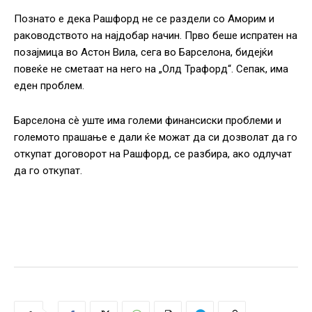
Познато е дека Рашфорд не се раздели со Аморим и
раководството на најдобар начин. Прво беше испратен на
позајмица во Астон Вила, сега во Барселона, бидејќи
повеќе не сметаат на него на „Олд Трафорд“. Сепак, има
еден проблем.
Барселона сè уште има големи финансиски проблеми и
големото прашање е дали ќе можат да си дозволат да го
откупат договорот на Рашфорд, се разбира, ако одлучат
да го откупат.