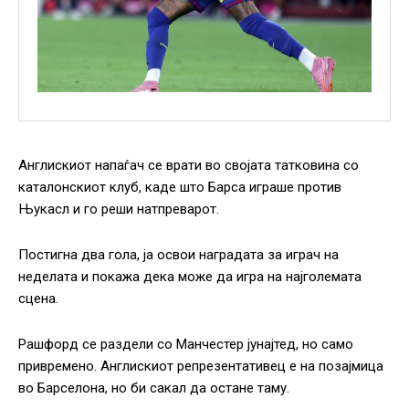
Англискиот напаѓач се врати во својата татковина со
каталонскиот клуб, каде што Барса играше против
Њукасл и го реши натпреварот.
Постигна два гола, ја освои наградата за играч на
неделата и покажа дека може да игра на најголемата
сцена.
Рашфорд се раздели со Манчестер јунајтед, но само
привремено. Англискиот репрезентативец е на позајмица
во Барселона, но би сакал да остане таму.