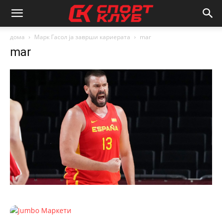
дома
Марк Гасол ја заврши кариерата
mar
mar