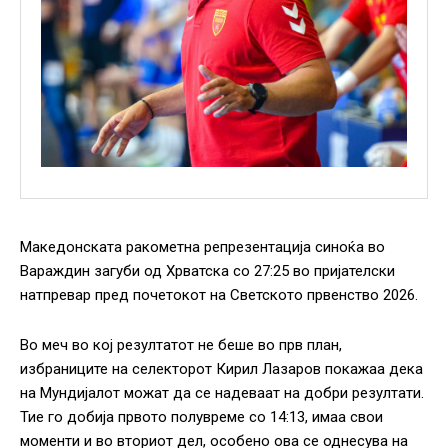
Македонската ракометна репрезентација синоќа во
Вараждин загуби од Хрватска со 27:25 во пријателски
натпревар пред почетокот на Светското првенство 2026.
Во меч во кој резултатот не беше во прв план,
избраниците на селекторот Кирил Лазаров покажаа дека
на Мундијалот можат да се надеваат на добри резултати.
Тие го добија првото полувреме со 14:13, имаа свои
моменти и во вториот дел, особено ова се однесува на