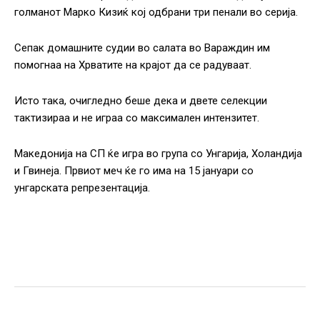
голманот Марко Кизиќ кој одбрани три пенали во серија.
Сепак домашните судии во салата во Вараждин им
помогнаа на Хрватите на крајот да се радуваат.
Исто така, очигледно беше дека и двете селекции
тактизираа и не играа со максимален интензитет.
Македонија на СП ќе игра во група со Унгарија, Холандија
и Гвинеја. Првиот меч ќе го има на 15 јануари со
унгарската репрезентација.