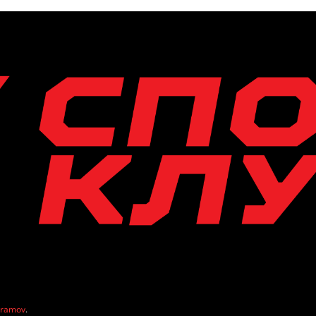
vramov
.