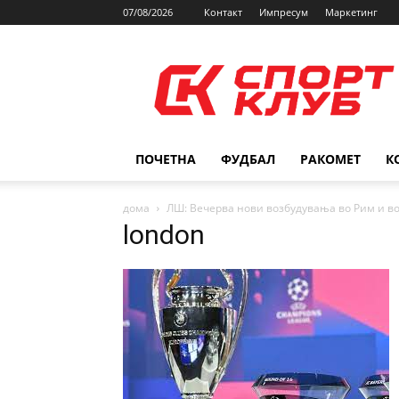
07/08/2026
Контакт
Импресум
Маркетинг
SPORTCLUB.mk
ПОЧЕТНА
ФУДБАЛ
РАКОМЕТ
К
дома
ЛШ: Вечерва нови возбудувања во Рим и в
london