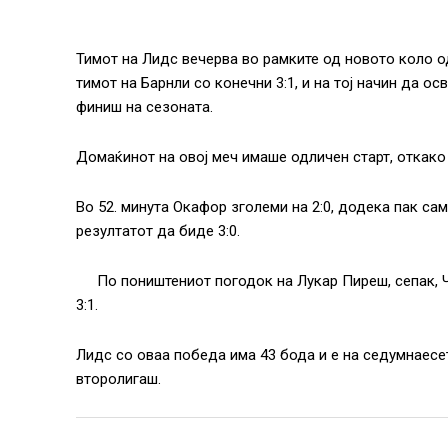
Тимот на Лидс вечерва во рамките од новото коло о
тимот на Барнли со конечни 3:1, и на тој начин да о
финиш на сезоната.
Домаќинот на овој меч имаше одличен старт, откако 
Во 52. минута Окафор зголеми на 2:0, додека пак са
резултатот да биде 3:0.
По поништениот погодок на Лукар Пиреш, сепак, Ч
3:1.
Лидс со оваа победа има 43 бода и е на седумнаесе
второлигаш.