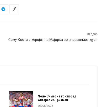
Следно
Саму Коста е херојот на Мајорка во вчерашниот дуел
Чоло Симеоне го според
Алварез со Гризман
08/08/2026