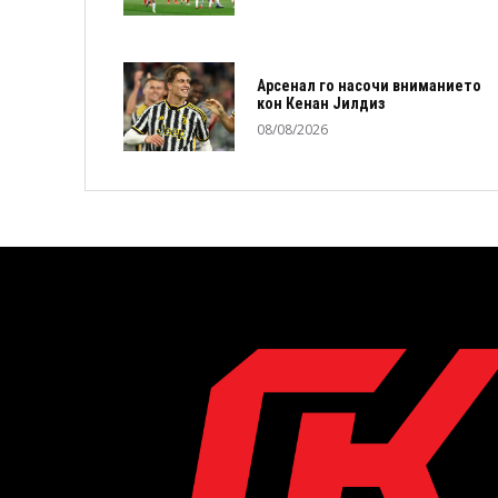
Арсенал го насочи вниманието
кон Кенан Јилдиз
08/08/2026