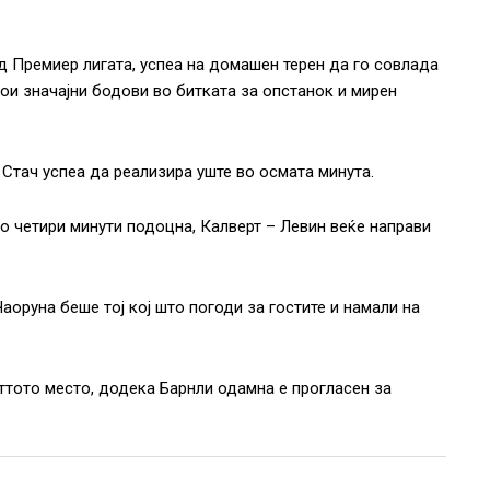
д Премиер лигата, успеа на домашен терен да го совлада
свои значајни бодови во битката за опстанок и мирен
Стач успеа да реализира уште во осмата минута.
мо четири минути подоцна, Калверт – Левин веќе направи
аоруна беше тој кој што погоди за гостите и намали на
ттото место, додека Барнли одамна е прогласен за