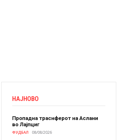
НАЈНОВО
Пропадна траснферот на Аслани
во Лајпциг
ФУДБАЛ
08/08/2026