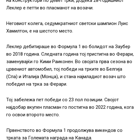
на конструктори по девет трки, додека 28-годишниот
Леклер е петти во пласманот на возачи.
Неговиот колега, седумкратниот светски шампион Луис
Хамилтон, е на шестото место.
Леклер дебитираше во Формула 1 во болидот на Заубер
во 2018 година. Следната година тој пристигна во Ферари,
заменувајќи го Кими Раиконен. Во својата прва сезона во
црвениот автомобил, тој победи на трките во Белгија
(Спа) и Италија (Монца), и стана најмладиот возач што
победил на трка за Ферари.
Тој забележа пет победи со 23 пол позиции. Својот
најдобар вкупен пласман го постигна во 2022 година, кога
го освои второто место.
Првенството во Формула 1 продолжува викендов со
трката за Големата награда на Канада.