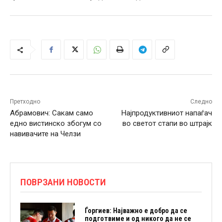
Претходно
Следно
Абрамович: Сакам само
Најпродуктивниот напаѓач
едно вистинско збогум со
во светот стапи во штрајк
навивачите на Челзи
ПОВРЗАНИ НОВОСТИ
Ѓоргиев: Најважно е добро да се
подготвиме и од никого да не се