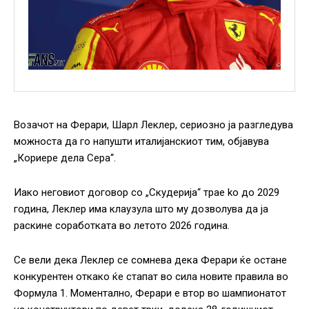
Возачот на Ферари, Шарл Леклер, сериозно ја разгледува
можноста да го напушти италијанскиот тим, објавува
„Кориере дела Сера“.
Иако неговиот договор со „Скудерија“ трае ko до 2029
година, Леклер има клаузула што му дозволува да ја
раскине соработката во летото 2026 година.
Се вели дека Леклер се сомнева дека Ферари ќе остане
конкурентен откако ќе стапат во сила новите правила во
Формула 1. Моментално, Ферари е втор во шампионатот