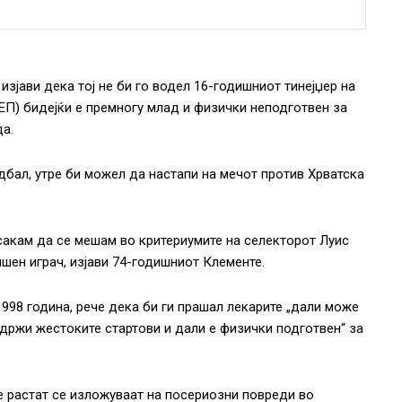
зјави дека тој не би го водел 16-годишниот тинејџер на
ЕП) бидејќи е премногу млад и физички неподготвен за
да.
дбал, утре би можел да настапи на мечот против Хрватска
е сакам да се мешам во критериумите на селекторот Луис
дишен играч, изјави 74-годишниот Клементе.
1998 година, рече дека би ги прашал лекарите „дали може
здржи жестоките стартови и дали е физички подготвен“ за
 растат се изложуваат на посериозни повреди во