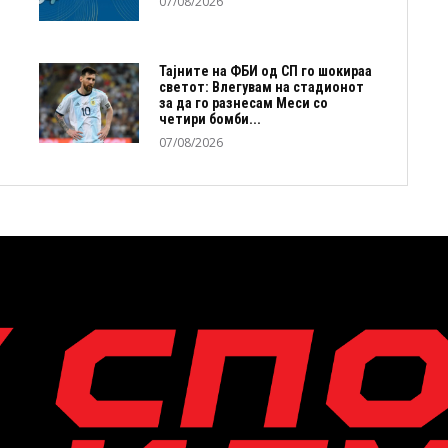
07/08/2026
Тајните на ФБИ од СП го шокираа
светот: Влегувам на стадионот
за да го разнесам Меси со
четири бомби...
07/08/2026