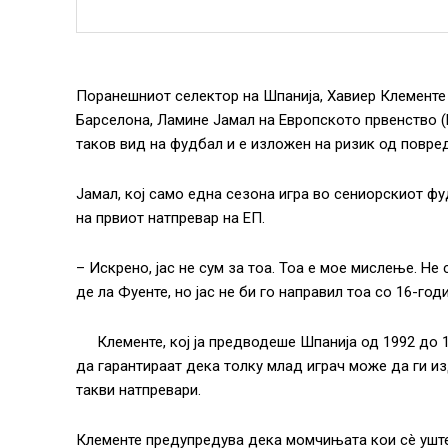
Поранешниот селектор на Шпанија, Хавиер Клементе и
Барселона, Ламине Јамал на Европското првенство (
таков вид на фудбал и е изложен на ризик од повре
Јамал, кој само една сезона игра во сениорскиот фу
на првиот натпревар на ЕП.
– Искрено, јас не сум за тоа. Тоа е мое мислење. Н
де ла Фуенте, но јас не би го направил тоа со 16-го
Клементе, кој ја предводеше Шпанија од 1992 до 
да гарантираат дека толку млад играч може да ги и
такви натпревари.
Клементе предупредува дека момчињата кои сè уште