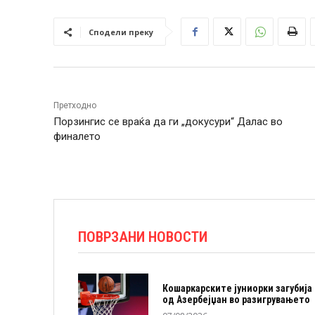
Сподели преку
Претходно
Порзингис се враќа да ги „докусури“ Далас во
финалето
ПОВРЗАНИ НОВОСТИ
Кошаркарските јуниорки загубија
од Азербејџан во разигрувањето