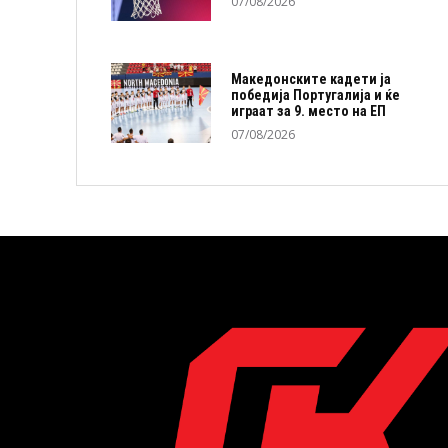
07/08/2026
Македонските кадети ја
победија Португалија и ќе
играат за 9. место на ЕП
07/08/2026