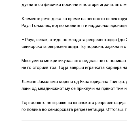
дуелите со физички посилни и постари играчи, што м
Клементе рече дека за време на неговото селектору
Раул Гонзалес, кој по квалитет ги надраснал врсници
– Раул, сепак, отиде во младата репрезентација (до 
сениорската репрезентација. Тој порасна, зајакна и с
Многумина ме критикуваа што веднаш не го повикав 
не го сториив тоа. Тој ја заврши играчката кариера н
Ламине Јамал има корени од Екваторијална Гвинеја, 
лани од младинскиот му се приклучи на првиот тим н
Тој воопшто не играше за шпанската репрезентација 
го повика во сениорската репрезентација. Оттогаш, т