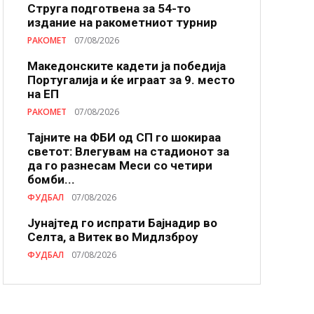
Струга подготвена за 54-то
издание на ракометниот турнир
РАКОМЕТ
07/08/2026
Македонските кадети ја победија
Португалија и ќе играат за 9. место
на ЕП
РАКОМЕТ
07/08/2026
Тајните на ФБИ од СП го шокираа
светот: Влегувам на стадионот за
да го разнесам Меси со четири
бомби...
ФУДБАЛ
07/08/2026
Јунајтед го испрати Бајнадир во
Селта, а Витек во Мидлзброу
ФУДБАЛ
07/08/2026