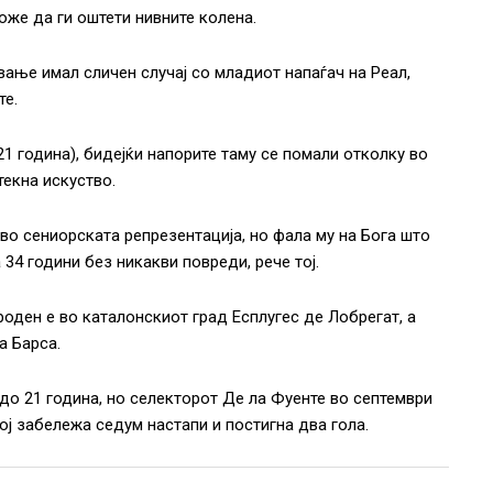
оже да ги оштети нивните колена.
вање имал сличен случај со младиот напаѓач на Реал,
те.
21 година), бидејќи напорите таму се помали отколку во
текна искуство.
во сениорската репрезентација, но фала му на Бога што
а 34 години без никакви повреди, рече тој.
роден е во каталонскиот град Есплугес де Лобрегат, а
а Барса.
до 21 година, но селекторот Де ла Фуенте во септември
ој забележа седум настапи и постигна два гола.