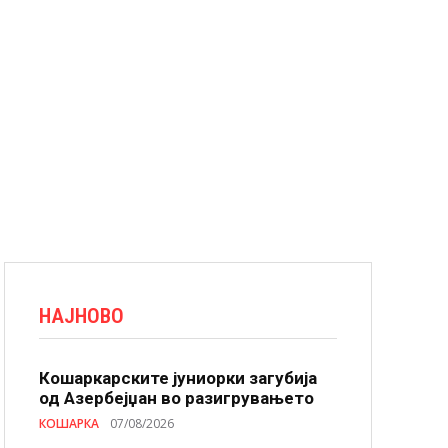
НАЈНОВО
Кошаркарските јуниорки загубија
од Азербејџан во разигрувањето
КОШАРКА
07/08/2026