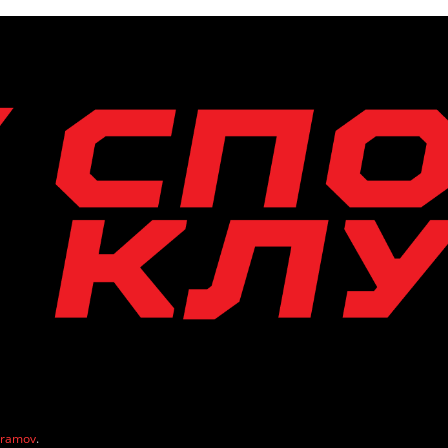
vramov
.