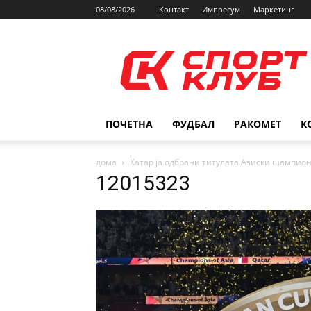
08/08/2026
Контакт
Импресум
Маркетинг
SPORTCLUB.mk
ПОЧЕТНА
ФУДБАЛ
РАКОМЕТ
К
дома
Катар ја одбрани титулата Азиски шампио
12015323