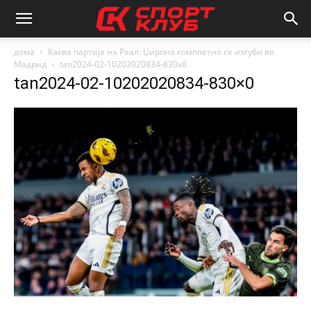
дома
Каква партија на Реал: Џирона комплетно се изгуби во
Мадрид
tan2024-02-10202020834-830x0
tan2024-02-10202020834-830×0