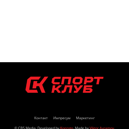
Контакт
Импресум
Маркетинг
© CBS Media. Developed by
Konzoto
. Made by
Viktor Avramov
.