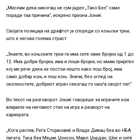
„Мислам дека никогаш не сум јадел „Тако Бел“ само
поради таа причина“, искрено призна Јокиќ.
Својата позиција на драфтот ја спореди со коњски трки,
што е негова голема страст.
„Знаете, во коњските трки ги има сите овие бројки од 1 до
12. Има добри бројки, има и лоши бројки, но имам пријател
кој ми рече дека не постои нешто како лош број, има
само добар коњ и лош коњ. Значи, без оглед на
околностите, добриот играч секогаш го наоѓа својот пат“.
Во текот на разговорот Јокиќ говореше за играчите кои
влијаеле на неговиот стил на игра и развојот на
кариерата.
„Кога растев, Реѓа Стојаковиќ и Владе Дивац беа во НБА
лигата. Тука беа Меџик Џонсон, Мајкл Џордан, Шек и сите