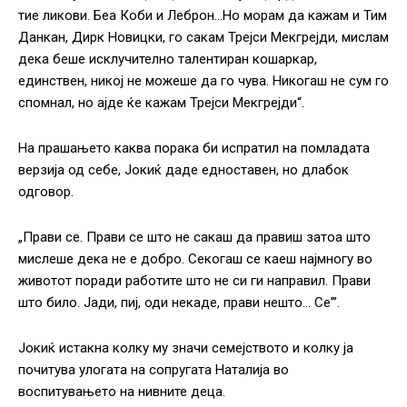
тие ликови. Беа Коби и Леброн…Но морам да кажам и Тим
Данкан, Дирк Новицки, го сакам Трејси Мекгрејди, мислам
дека беше исклучително талентиран кошаркар,
единствен, никој не можеше да го чува. Никогаш не сум го
спомнал, но ајде ќе кажам Трејси Мекгрејди“.
На прашањето каква порака би испратил на помладата
верзија од себе, Јокиќ даде едноставен, но длабок
одговор.
„Прави се. Прави се што не сакаш да правиш затоа што
мислеше дека не е добро. Секогаш се каеш најмногу во
животот поради работите што не си ги направил. Прави
што било. Јади, пиј, оди некаде, прави нешто… Се’”.
Јокиќ истакна колку му значи семејството и колку ја
почитува улогата на сопругата Наталија во
воспитувањето на нивните деца.