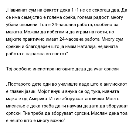
„Навикнат сум на фактот дека 1+1 не се секогаш два. Да
се има семејство е голема среќа, голема радост, многу
убави спомени. Тоа е 24-часовна работа, особено за
мајката. Можам да избегам и да играм на гости, но
мајките практично имаат 24-часовна работа. Многу сум
среќен и благодарен што ја имам Наталија, нејзината
работа е најважна во светот”.
Тој особено инсистира неговите деца да учат српски.
„Постарото дете оди во училиште каде што е англискиот
е главен јазик. Мојот внук и внука се од тука, нивната
мајка е од Америка. И тие зборуваат англиски. Моето
мислење е дека треба да ги научам децата да зборуваат
српски. Тие треба да зборуваат српски. Мислам дека тоа
е нешто што е многу важно“.