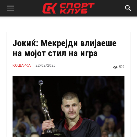
Јокиќ: Мекрејди влијаеше
на мојот стил на игра
22/02/2025
КОШАРКА
509