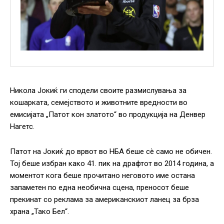
Никола Јокиќ ги сподели своите размислувања за
кошарката, семејството и животните вредности во
емисијата „Патот кон златото“ во продукција на Денвер
Нагетс.
Патот на Јокиќ до врвот во НБА беше сè само не обичен.
Тој беше избран како 41. пик на драфтот во 2014 година, а
моментот кога беше прочитано неговото име остана
запаметен по една необична сцена, преносот беше
прекинат со реклама за американскиот ланец за брза
храна „Тако Бел“.