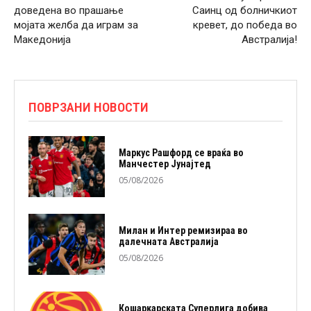
доведена во прашање
Саинц од болничкиот
мојата желба да играм за
кревет, до победа во
Македонија
Австралија!
ПОВРЗАНИ НОВОСТИ
Маркус Рашфорд се враќа во
Манчестер Јунајтед
05/08/2026
Милан и Интер ремизираа во
далечната Австралија
05/08/2026
Кошаркарската Суперлига добива