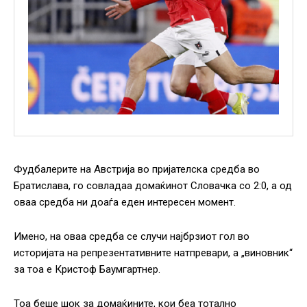
Фудбалерите на Австрија во пријателска средба во
Братислава, го совладаа домаќинот Словачка со 2:0, a од
оваа средба ни доаѓа еден интересен момент.
Имено, на оваа средба се случи најбрзиот гол во
историјата на репрезентативните натпревари, а „виновник“
за тоа е Кристоф Баумгартнер.
Тоа беше шок за домаќините, кои беа тотално