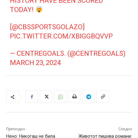
HISTORY HAVE BEEN SCORED
TODAY!
[
@CBSSPORTSGOLAZO
]
PIC.TWITTER.COM/XBIGGBQVVP
— CENTREGOALS. (@CENTREGOALS)
MARCH 23, 2024
Претходно
Следно
Нено: Никогаш не била
Животот пишува романи: