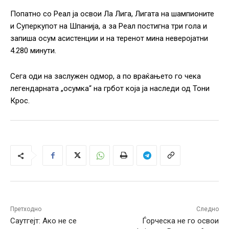
Попатно со Реал ја освои Ла Лига, Лигата на шампионите
и Суперкупот на Шпанија, а за Реал постигна три гола и
запиша осум асистенции и на теренот мина неверојатни
4.280 минути.
Сега оди на заслужен одмор, а по враќањето го чека
легендарната „осумка“ на грбот која ја наследи од Тони
Крос.
Претходно
Следно
Саутгејт: Ако не се
Ѓорческа не го освои