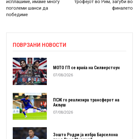
исплашиме, имаме многу
трофејот во Рим, загуби во
поголеми шанси да
финалето
победиме
ПОВРЗАНИ НОВОСТИ
МОТО ГП се враќа на Силверстоун
07/08/2026
ПСЖ го реализира трансферот на
Акљуш
07/08/2026
Зошто Родри ја избра Барселона