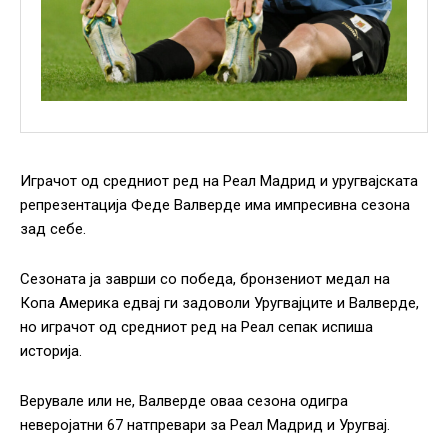
Играчот од средниот ред на Реал Мадрид и уругвајската
репрезентација Феде Валверде има импресивна сезона
зад себе.
Сезоната ја заврши со победа, бронзениот медал на
Копа Америка едвај ги задоволи Уругвајците и Валверде,
но играчот од средниот ред на Реал сепак испиша
историја.
Верувале или не, Валверде оваа сезона одигра
неверојатни 67 натпревари за Реал Мадрид и Уругвај.