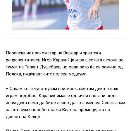
Поранешниот ракометар на Вардар и хравтски
репрезентативец Игор Карачиќ ја игра шестата сезона во
тимот на Талант Душебаев, но оваа лето ќе си замине од
Полска, пишуваат сите полски медиуми.
– Сакам кога чувствувам притисок, сметам дека тогаш
играм подобро. Карачиќ имаше одлични настапи овде,
знам дека нема да биде лесно да го заменам. Сепак знам
за што сум способен, кажа Влах на промоцијата во
дресот на Келце.