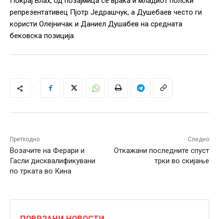
Покрај Влах, од позајмица се враќа и младиот полски
репрезентативец Пјотр Једрашчук, a Душебаев често ги
користи Олејничак и Даниел Душабев на средната
бековска позиција.
Претходно
Следно
Возачите на Ферари и
Откажани последните спуст
Гасли дисквалификувани
трки во скијање
по трката во Кина
ПОВРЗАНИ НОВОСТИ