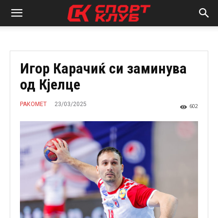
Игор Карачиќ си заминува
од Кјелце
23/03/2025
РАКОМЕТ
602