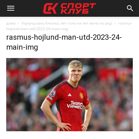
дома
Хојлунд како Анелка, пет гола на пет меча по ред!
rasmus-
hojlund-man-utd-2023-24-main-img
rasmus-hojlund-man-utd-2023-24-
main-img