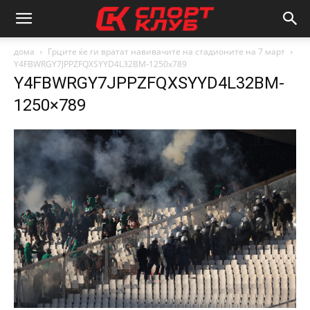
дома
Грците ќе ги вратат навивачите на стадионите на 7 март
Y4FBWRGY7JPPZFQXSYYD4L32BM-1250x789
Y4FBWRGY7JPPZFQXSYYD4L32BM-
1250×789