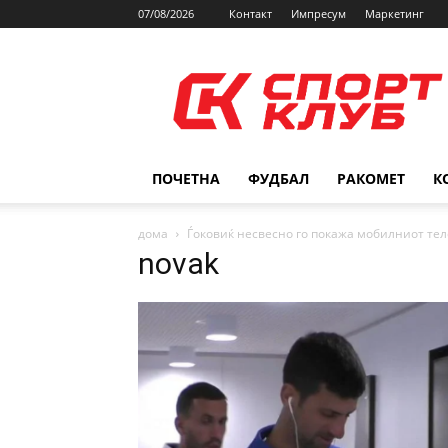
07/08/2026
Контакт
Импресум
Маркетинг
SPORTCLUB.mk
ПОЧЕТНА
ФУДБАЛ
РАКОМЕТ
К
дома
Ѓоковиќ несвесно го покажа мобилниот теле
novak