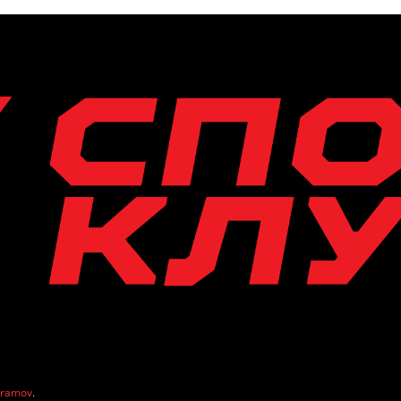
vramov
.