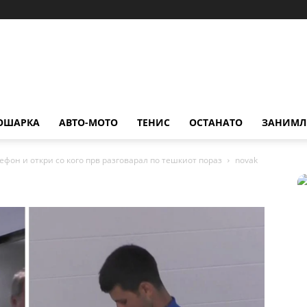
ОШАРКА
АВТО-МОТО
ТЕНИС
ОСТАНАТО
ЗАНИМЛ
фон и откри со кого прв разговарал по тешкиот пораз
novak