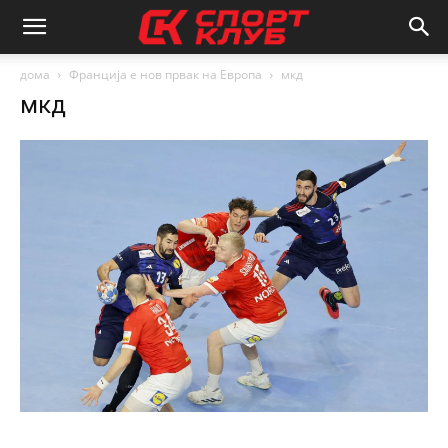
дома
Франција е нов првак на Европа
мкд
мкд