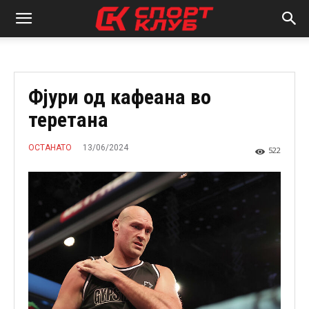
Фјури од кафеана во
теретана
13/06/2024
ОСТАНАТО
522