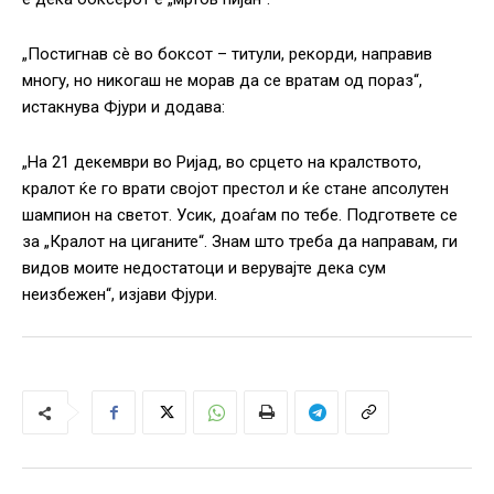
„Постигнав сè во боксот – титули, рекорди, направив
многу, но никогаш не морав да се вратам од пораз“,
истакнува Фјури и додава:
„На 21 декември во Ријад, во срцето на кралството,
кралот ќе го врати својот престол и ќе стане апсолутен
шампион на светот. Усик, доаѓам по тебе. Подгответе се
за „Кралот на циганите“. Знам што треба да направам, ги
видов моите недостатоци и верувајте дека сум
неизбежен“, изјави Фјури.