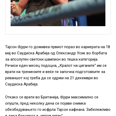
Тајсон Фјури го доживеа првиот пораз во кариерата на 18
мај во Саудиска Арабија од Олександр Усик во борбата
за апсолутен светски шампион во тешка категорија.
Речиси еден месец подоцна, „Кралот на циганите“ им се
врати на тренинзите и веќе ги започна подготовките за
реваншот кој треба да се одржи на 21 декември во
Саудиска Арабија.
Откако се врати во Британија, Фјури максимално се
опушти, пред неколку дена се појави снимка
обезбедувањето го исфрла Тајсон кафеана. Забележливо
е дека боксерот е „мртов пијан“.