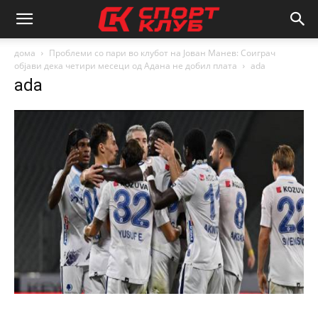
дома
Проблеми со пари во клубот на Јован Манев: Соиграч
објави дека четири месеци од Адана не добил плата
ada
ada